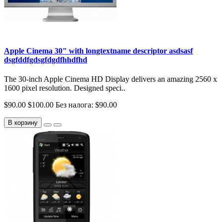
Apple Cinema 30" with longtextname descriptor asdsasf
dsgfddfgdsgfdgdfhhdfhd
The 30-inch Apple Cinema HD Display delivers an amazing 2560 x
1600 pixel resolution. Designed speci..
$90.00
$100.00
Без налога: $90.00
В корзину