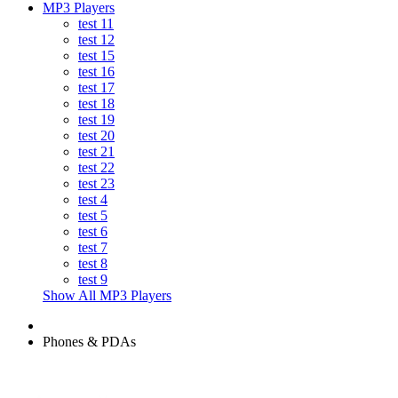
MP3 Players
test 11
test 12
test 15
test 16
test 17
test 18
test 19
test 20
test 21
test 22
test 23
test 4
test 5
test 6
test 7
test 8
test 9
Show All MP3 Players
Phones & PDAs