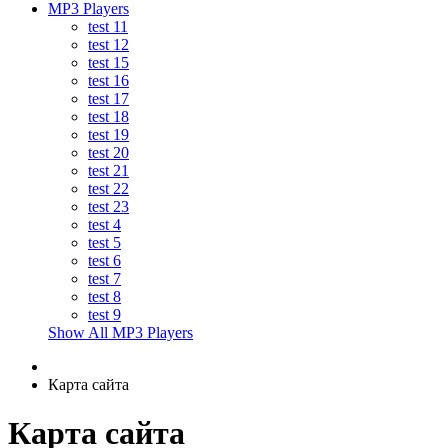
MP3 Players
test 11
test 12
test 15
test 16
test 17
test 18
test 19
test 20
test 21
test 22
test 23
test 4
test 5
test 6
test 7
test 8
test 9
Show All MP3 Players
Карта сайта
Карта сайта