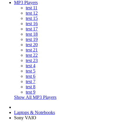
MP3 Players
test 11
test 12
test 15
test 16
test 17
test 18
test 19
test 20
test 21
test 22
test 23
test 4
test 5
test 6
test 7
test 8
test 9
Show All MP3 Players
Laptops & Notebooks
Sony VAIO