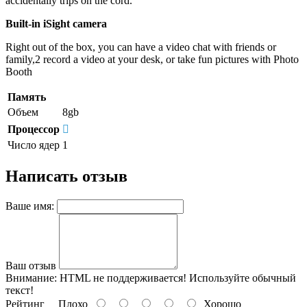
accidentally trips on the cord.
Built-in iSight camera
Right out of the box, you can have a video chat with friends or
family,2 record a video at your desk, or take fun pictures with Photo
Booth
Память
Объем
8gb
Процессор
Число ядер
1
Написать отзыв
Ваше имя:
Ваш отзыв
Внимание:
HTML не поддерживается! Используйте обычный
текст!
Рейтинг
Плохо
Хорошо