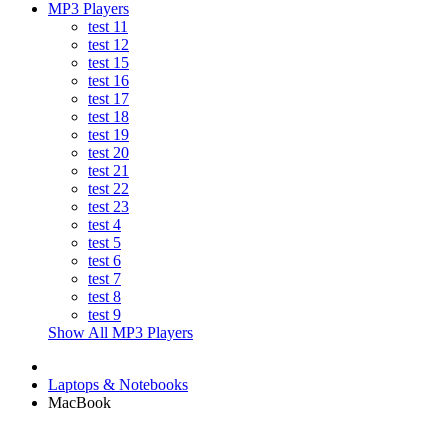
MP3 Players
test 11
test 12
test 15
test 16
test 17
test 18
test 19
test 20
test 21
test 22
test 23
test 4
test 5
test 6
test 7
test 8
test 9
Show All MP3 Players
Laptops & Notebooks
MacBook